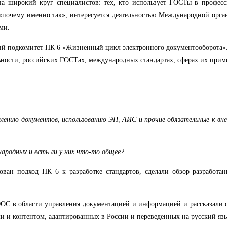
а широкий круг специалистов: тех, кто использует ГОСТы в професси
 «почему именно так», интересуется деятельностью Международной орг
ми.
кий подкомитет ПК 6 «Жизненный цикл электронного документооборота»
ьности, российских ГОСТах, международных стандартах, сферах их прим
лению документов, использованию ЭП, АИС и прочие обязательные к вн
родных и есть ли у них что-то общее?
ован подход ПК 6 к разработке стандартов, сделали обзор разработ
ОС в области управления документацией и информацией и рассказали 
и и контентом, адаптированных в России и переведенных на русский яз