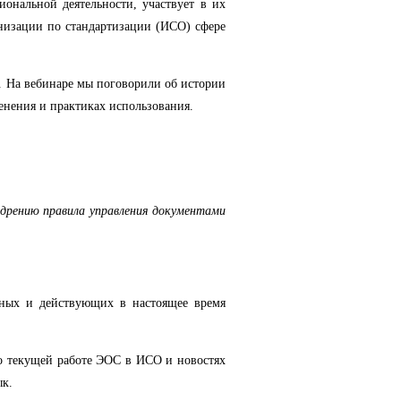
ональной деятельности, участвует в их
анизации по стандартизации (ИСО) сфере
. На вебинаре мы поговорили об истории
енения и практиках использования.
едрению правила управления документами
анных и действующих в настоящее время
о текущей работе ЭОС в ИСО и новостях
ык.